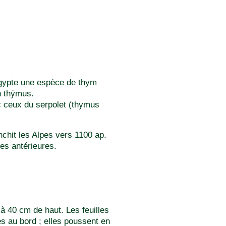
Egypte une espèce de thym
en thýmus.
ec ceux du serpolet (thymus
nchit les Alpes vers 1100 ap.
tes antérieures.
à 40 cm de haut. Les feuilles
es au bord ; elles poussent en