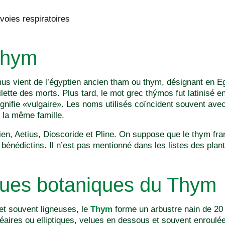
oies respiratoires
Thym
mus vient de l’égyptien ancien tham ou thym, désignant en 
oilette des morts. Plus tard, le mot grec thýmos fut latinisé 
signifie «vulgaire». Les noms utilisés coïncident souvent av
 la même famille.
ien, Aetius, Dioscoride et Pline. On suppose que le thym fra
bénédictins. Il n’est pas mentionné dans les listes des plan
ques botaniques du Thym
et souvent ligneuses, le
Thym
forme un arbustre nain de 20 
néaires ou elliptiques, velues en dessous et souvent enroulé