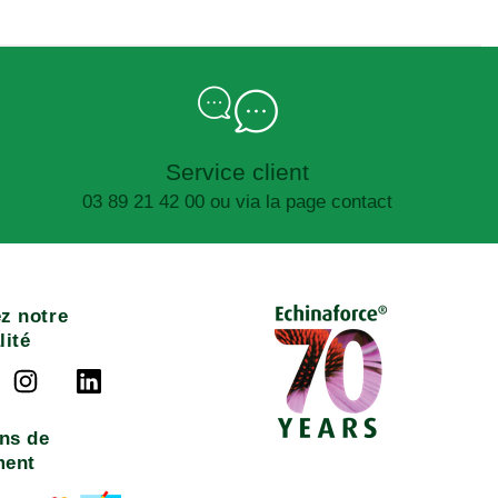
Service client
03 89 21 42 00 ou via la page contact
z notre
lité
ns de
ment