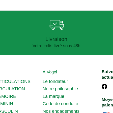
Livraison
Votre colis livré sous 48h
Suive
A.Vogel
actua
RTICULATIONS
Le fondateur
IRCULATION
Notre philosophie
ÉMOIRE
La marque
Moye
MININ
Code de conduite
paie
ASCULIN
Nos engagements