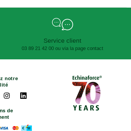
Service client
03 89 21 42 00 ou via la page contact
z notre
lité
ns de
ment