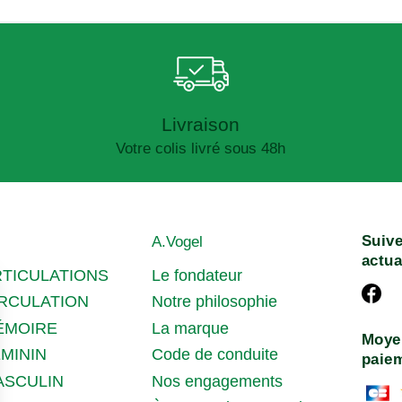
Livraison
Votre colis livré sous 48h
Suive
A.Vogel
actua
RTICULATIONS
Le fondateur
IRCULATION
Notre philosophie
ÉMOIRE
La marque
Moye
MININ
Code de conduite
paie
ASCULIN
Nos engagements