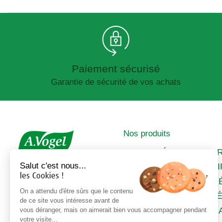
Paiement sécurisé
Garantie de sécurité de vos achats
Nos produits
IMMUNITÉ
A
Salut c'est nous...
SOMMEIL &
C
les Cookies !
STRESS
M
DIGESTION &
On a attendu d'être sûrs que le contenu
FÉ
de ce site vous intéresse avant de
DÉTOX
M
vous déranger, mais on aimerait bien vous accompagner pendant
ALLERGIES
votre visite...