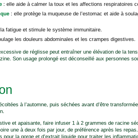
e
: elle aide à calmer la toux et les affections respiratoires
ique
: elle protège la muqueuse de l’estomac et aide à soula
la fatigue et stimule le système immunitaire.
oulage les douleurs abdominales et les crampes digestives.
cessive de réglisse peut entraîner une élévation de la tensio
hizine. Son usage prolongé est déconseillé aux personnes sou
ion
récoltées à l’automne, puis séchées avant d’être transformé
n.
stive et apaisante, faire infuser 1 à 2 grammes de racine s
ire une à deux fois par jour, de préférence après les repas.
s pour la gorge et d’extrait liquide pour traiter les inflammati