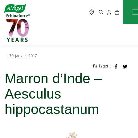
Accueil
Blog
Guides des plantes
Marron d’Inde – Aesculus hippocastanum
30 janvier 2017
Partager :
Marron d’Inde –
Aesculus
hippocastanum