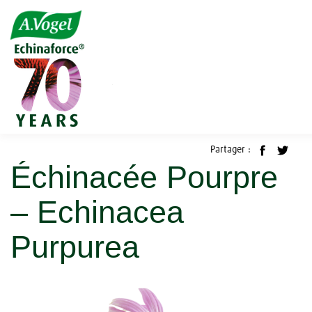
Accueil
Blog
Guides des plantes
Échinacée Pourpre – Echinacea Purpurea
30 janvier 2017
Partager :
Échinacée Pourpre
– Echinacea
Purpurea