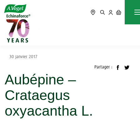
Accueil
Blog
Guides des plantes
Aubépine – Crataegus oxyacantha L.
30 janvier 2017
Partager :
Aubépine –
Crataegus
oxyacantha L.