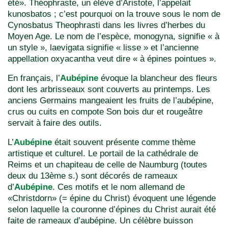
été». Théophraste, un élève d’Aristote, l’appelait
kunosbatos ; c’est pourquoi on la trouve sous le nom de
Cynosbatus Theophrasti dans les livres d’herbes du
Moyen Age. Le nom de l’espèce, monogyna, signifie « à
un style », laevigata signifie « lisse » et l’ancienne
appellation oxyacantha veut dire « à épines pointues ».
En français, l’
Aubépine
évoque la blancheur des fleurs
dont les arbrisseaux sont couverts au printemps. Les
anciens Germains mangeaient les fruits de l’aubépine,
crus ou cuits en compote Son bois dur et rougeâtre
servait à faire des outils.
L’
Aubépine
était souvent présente comme thème
artistique et culturel. Le portail de la cathédrale de
Reims et un chapiteau de celle de Naumburg (toutes
deux du 13ème s.) sont décorés de rameaux
d’
Aubépine
. Ces motifs et le nom allemand de
«Christdorn» (= épine du Christ) évoquent une légende
selon laquelle la couronne d’épines du Christ aurait été
faite de rameaux d’aubépine. Un célèbre buisson