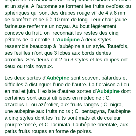
et un style. A l’automne se forment les fruits ovoïdes ou
sphériques qui sont des drupes rouge vif de 4 à 8 mm
de diamètre et de 6 à 10 mm de long. Leur chair jaune
farineuse renferme un noyau. Au bout légèrement
concave du fruit, on reconnaît les restes des cinq
pétales de la corolle. L’
Aubépine
à deux styles
ressemble beaucoup à l’aubépine à un style. Toutefois,
ses feuilles n’ont que 3 lobes aux bords dentés
arrondis. Ses fleurs ont 2 ou 3 styles et les drupes ont
deux ou trois noyaux.
Les deux sortes d’
Aubépine
sont souvent bâtardes et
difficiles à distinguer l’une de l’autre. La floraison a lieu
en mai et juin. Il existe d’autres sortes d’
Aubépine
dont
certaines sont aussi utilisées en médecine : C.
azarolus L. ou azérolier, aux fruits ranges ; C. nigra,
une aubépine aux fruits noirs ; C. pentagyna, l’aubépine
à cinq styles dont les fruits sont mats et de couleur
pourpre foncé, et C. laciniata, l’aubépine orientale, aux
petits fruits rouges en forme de poires.