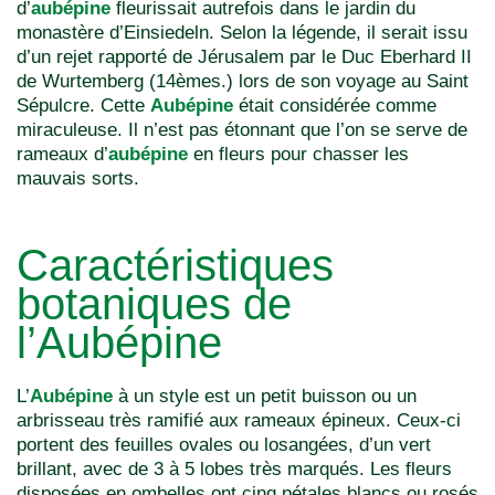
d’
aubépine
fleurissait autrefois dans le jardin du
monastère d’Einsiedeln. Selon la légende, il serait issu
d’un rejet rapporté de Jérusalem par le Duc Eberhard II
de Wurtemberg (14èmes.) lors de son voyage au Saint
Sépulcre. Cette
Aubépine
était considérée comme
miraculeuse. Il n’est pas étonnant que l’on se serve de
rameaux d’
aubépine
en fleurs pour chasser les
mauvais sorts.
Caractéristiques
botaniques de
l’Aubépine
L’
Aubépine
à un style est un petit buisson ou un
arbrisseau très ramifié aux rameaux épineux. Ceux-ci
portent des feuilles ovales ou losangées, d’un vert
brillant, avec de 3 à 5 lobes très marqués. Les fleurs
disposées en ombelles ont cinq pétales blancs ou rosés